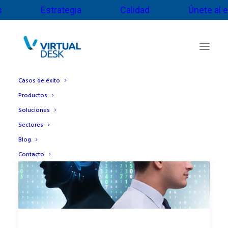
s
Estrategia
Calidad
Únete al 
Casos de éxito
Productos
Soluciones
Sectores
Blog
Contacto