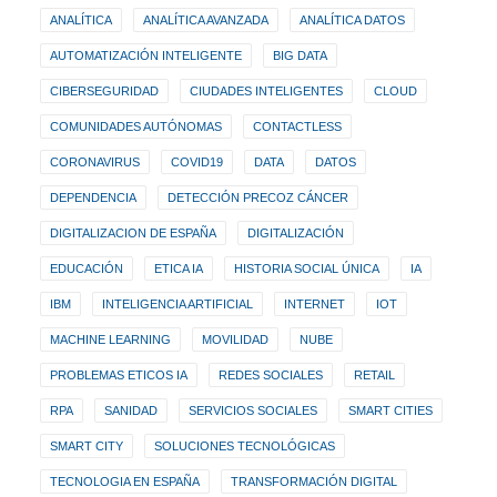
ANALÍTICA
ANALÍTICA AVANZADA
ANALÍTICA DATOS
AUTOMATIZACIÓN INTELIGENTE
BIG DATA
CIBERSEGURIDAD
CIUDADES INTELIGENTES
CLOUD
COMUNIDADES AUTÓNOMAS
CONTACTLESS
CORONAVIRUS
COVID19
DATA
DATOS
DEPENDENCIA
DETECCIÓN PRECOZ CÁNCER
DIGITALIZACION DE ESPAÑA
DIGITALIZACIÓN
EDUCACIÓN
ETICA IA
HISTORIA SOCIAL ÚNICA
IA
IBM
INTELIGENCIA ARTIFICIAL
INTERNET
IOT
MACHINE LEARNING
MOVILIDAD
NUBE
PROBLEMAS ETICOS IA
REDES SOCIALES
RETAIL
RPA
SANIDAD
SERVICIOS SOCIALES
SMART CITIES
SMART CITY
SOLUCIONES TECNOLÓGICAS
TECNOLOGIA EN ESPAÑA
TRANSFORMACIÓN DIGITAL